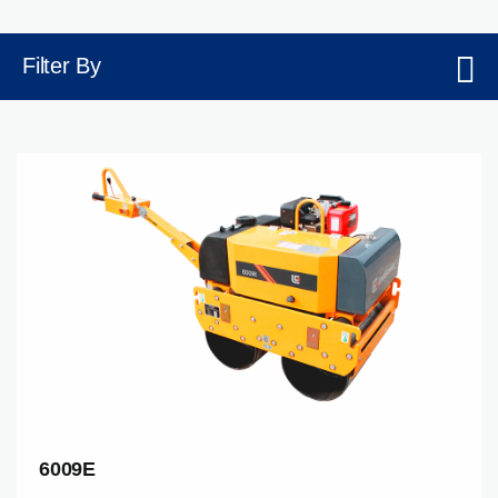
Filter By
6009E