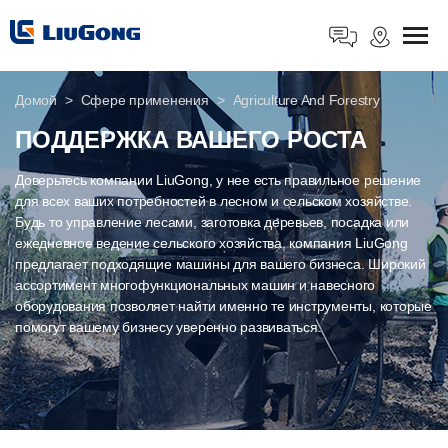
Домой
Сфере применения
Agriculture And Forestry
ПОДДЕРЖКА ВАШЕГО РОСТА
Доверьтесь компании LiuGong, у нее есть правильное решение
для всех ваших потребностей в лесном и сельском хозяйстве.
Будь то управление лесами, заготовка деревьев, посадка или
ежедневное ведение сельского хозяйства, компания LiuGong
предлагает подходящие машины для вашего бизнеса. Широкий
ассортимент многофункциональных машин и навесного
оборудования позволяет найти именно те инструменты, которые
помогут вашему бизнесу уверенно развиваться.