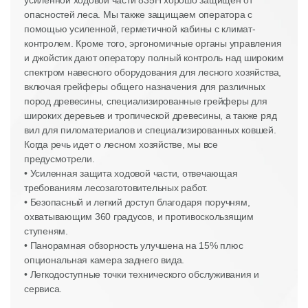
усиленной ходовой части 835H хорошо защищен от
опасностей леса. Мы также защищаем оператора с
помощью усиленной, герметичной кабины с климат-
контролем. Кроме того, эргономичные органы управления
и джойстик дают оператору полный контроль над широким
спектром навесного оборудования для лесного хозяйства,
включая грейферы общего назначения для различных
пород древесины, специализированные грейферы для
широких деревьев и тропической древесины, а также ряд
вил для пиломатериалов и специализированных ковшей.
Когда речь идет о лесном хозяйстве, мы все
предусмотрели.
• Усиленная защита ходовой части, отвечающая
требованиям лесозаготовительных работ.
• Безопасный и легкий доступ благодаря поручням,
охватывающим 360 градусов, и противоскользящим
ступеням.
• Панорамная обзорность улучшена на 15% плюс
опциональная камера заднего вида.
• Легкодоступные точки технического обслуживания и
сервиса.