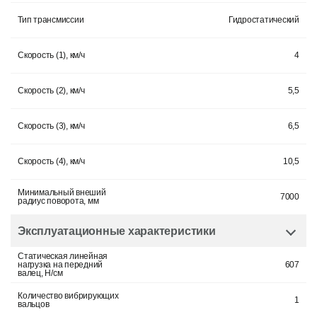
Тип трансмиссии
Гидростатический
Скорость (1), км/ч
4
Скорость (2), км/ч
5,5
Скорость (3), км/ч
6,5
Скорость (4), км/ч
10,5
Минимальный внеший
7000
радиус поворота, мм
Эксплуатационные характеристики
Статическая линейная
нагрузка на передний
607
валец, H/см
Количество вибрирующих
1
вальцов