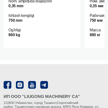
Nom. amplituda diapazoni
Ном. ампл
0,35 mm
0,35 мм
Ishlash kengligi
Рабочая 
750 mm
750 мм
Og'irligi
Масса
860 kg
860 кг
ИП ООО "LIUGONG MACHINERY CA"
111800 Узбекистан, город Ташкент,Сергелийский
район, Ташкентская окружная дорога, МФО Янги Кумарик, ул.