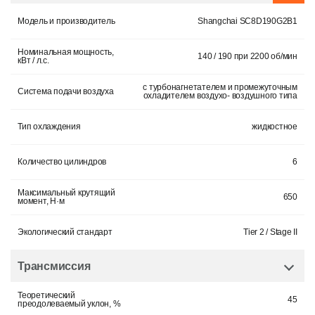
Модель и производитель
Shangchai SC8D190G2B1
Номинальная мощность,
140 / 190 при 2200 об/мин
кВт / л.с.
с турбонагнетателем и промежуточным
Система подачи воздуха
охладителем воздухо- воздушного типа
Тип охлаждения
жидкостное
Количество цилиндров
6
Максимальный крутящий
650
момент, Н·м
Экологический стандарт
Tier 2 / Stage II
Трансмиссия
Теоретический
45
преодолеваемый уклон, %