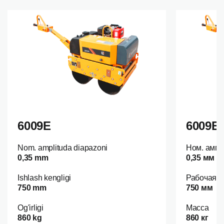
6009E
6009E
Nom. amplituda diapazoni
Ном. ампл
0,35 mm
0,35 мм
Ishlash kengligi
Рабочая 
750 mm
750 мм
Og'irligi
Масса
860 kg
860 кг