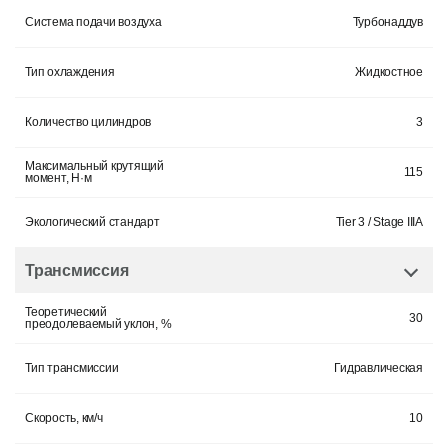
Система подачи воздуха
Турбонаддув
Тип охлаждения
Жидкостное
Количество цилиндров
3
Максимальный крутящий
115
момент, Н·м
Экологический стандарт
Tier 3 / Stage IIIA
Трансмиссия
Теоретический
30
преодолеваемый уклон, %
Тип трансмиссии
Гидравлическая
Скорость, км/ч
10