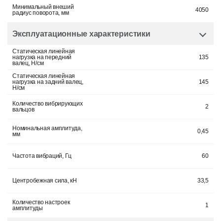
Минимальный внеший
4050
радиус поворота, мм
Эксплуатационные характеристики
Статическая линейная
нагрузка на передний
135
валец, H/см
Статическая линейная
нагрузка на задний валец,
145
H/см
Количество вибрирующих
2
вальцов
Номинальная амплитуда,
0,45
мм
Частота вибраций, Гц
60
Центробежная сила, кН
33,5
Количество настроек
1
амплитуды