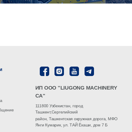
и
ИП ООО "LIUGONG MACHINERY
CA"
ка
111800 Узбекистан, город
общение
Ташкент,Сергелийский
район, Ташкентская окружная дорога, МФО
Янги Кумарик, ул. ТАЙ Ёкаши, дом 7 Б