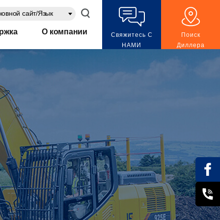
овной сайт/Язык
ржка
О компании
Свяжитесь С
Поиск
НАМИ
Диллера