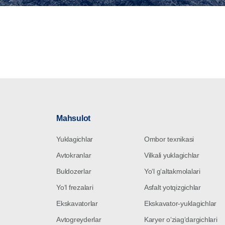
Mahsulot
Yuklagichlar
Ombor texnikasi
Avtokranlar
Vilkali yuklagichlar
Buldozerlar
Yoʻl gʻaltakmolalari
Yoʻl frezalari
Asfalt yotqizgichlar
Ekskavatorlar
Ekskavator-yuklagichlar
Avtogreyderlar
Karyer oʻziagʻdargichlari