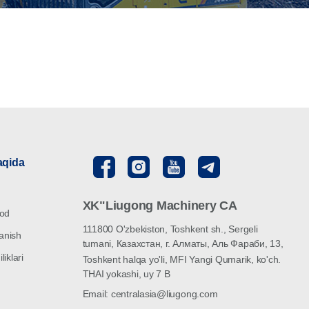
aqida
XK"Liugong Machinery CA
vod
111800 O'zbekiston, Toshkent sh., Sergeli
lanish
tumani, Казахстан, г. Алматы, Аль Фараби, 13,
iklari
Toshkent halqa yo'li, MFI Yangi Qumarik, ko'ch.
THAI yokashi, uy 7 B
Email: centralasia@liugong.com