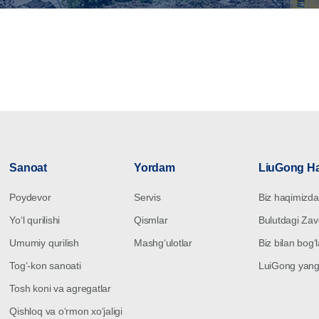
Sanoat
Yordam
LiuGong H
Poydevor
Servis
Biz haqimizda
Yoʻl qurilishi
Qismlar
Bulutdagi Za
Umumiy qurilish
Mashgʻulotlar
Biz bilan bogʻ
Togʻ-kon sanoati
LuiGong yangil
Tosh koni va agregatlar
Qishloq va oʻrmon xoʻjaligi