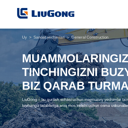
Uy
Sanoat yechimlari
General Construction
MUAMMOLARINGI
TINCHINGIZNI BUZ
BIZ QARAB TURMA
LiuGong – bu qurilish sohasi uchun majmuaviy yechimlar taʼmi
loyihangiz talablariga aniq mos kelishi uchun osma uskunal