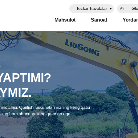
Tezkor havolalar
Glo
Mahsulot
Sanoat
Yorda
Z
YAPTIMI?
YMIZ.
notchisi. Qurilishi uskunalarimizning keng qatori
arning ham shunday keng qatoriga ega.