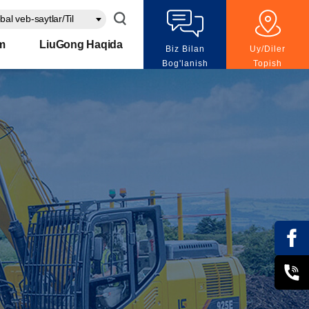
bal veb-saytlar/Til
m
LiuGong Haqida
Biz Bilan
Uy/Diler
Bog'lanish
Topish