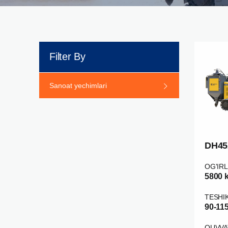
Filter By
Sanoat yechimlari
DH45
OG'IRL
5800 
TESHI
90-11
QUVVA