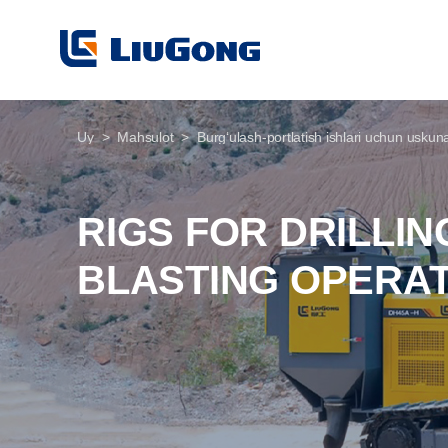
Uy
Mahsulot
Burgʻulash-portlatish ishlari uchun uskun
RIGS FOR DRILLIN
BLASTING OPERA