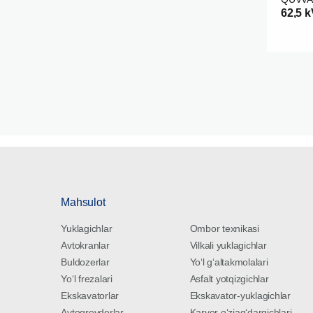
62,5 k
Mahsulot
Yuklagichlar
Ombor texnikasi
Avtokranlar
Vilkali yuklagichlar
Buldozerlar
Yoʻl gʻaltakmolalari
Yoʻl frezalari
Asfalt yotqizgichlar
Ekskavatorlar
Ekskavator-yuklagichlar
Avtogreyderlar
Karyer oʻziagʻdargichlari