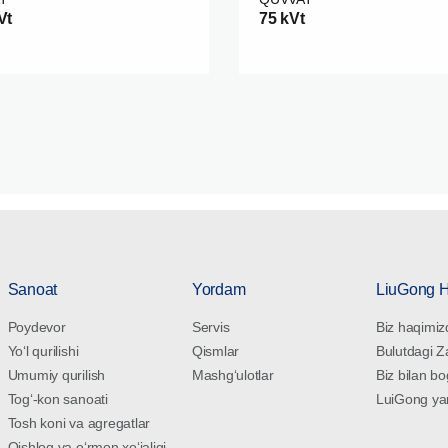
Vt
75 kVt
Sanoat
Yordam
LiuGong 
Poydevor
Servis
Biz haqimiz
Yoʻl qurilishi
Qismlar
Bulutdagi 
Umumiy qurilish
Mashgʻulotlar
Biz bilan bo
Togʻ-kon sanoati
LuiGong yang
Tosh koni va agregatlar
Qishloq va oʻrmon xoʻjaligi