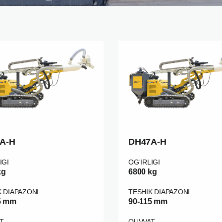
A-H
DH47A-H
IGI
OG'IRLIGI
kg
6800 kg
K DIAPAZONI
TESHIK DIAPAZONI
5 mm
90-115 mm
T
QUVVAT