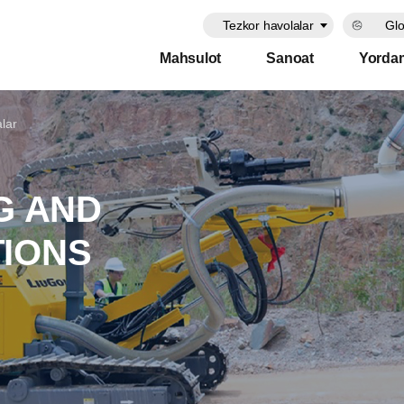
Tezkor havolalar
Glo
Mahsulot
Sanoat
Yorda
alar
G AND
TIONS