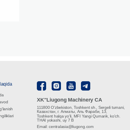
Haqida
da
XK"Liugong Machinery CA
Zavod
111800 O'zbekiston, Toshkent sh., Sergeli tumani,
gʻlanish
Казахстан, г. Алматы, Аль Фараби, 13,
iliklari
Toshkent halqa yo'li, MFI Yangi Qumarik, ko'ch.
THAI yokashi, uy 7 B
Email: centralasia@liugong.com