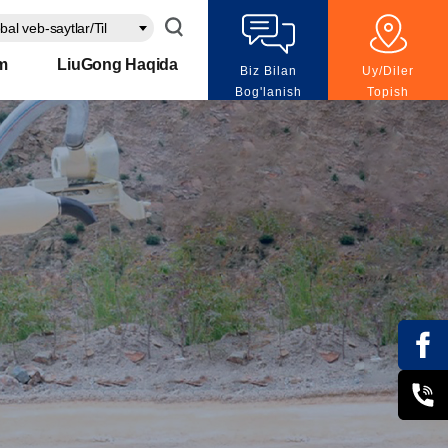
bal veb-saytlar/Til
m
LiuGong Haqida
Biz Bilan
Uy/Diler
Bog'lanish
Topish