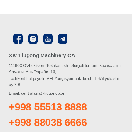
XK"Liugong Machinery CA
111800 O'zbekiston, Toshkent sh., Sergeli tumani, Казахстан, г.
Алматы, Аль Фараби, 13,
Toshkent halqa yo'li, MFI Yangi Qumarik, ko'ch. THAI yokashi,
uy 7 B
Email: centralasia@liugong.com
+998 55513 8888
+998 88038 6666