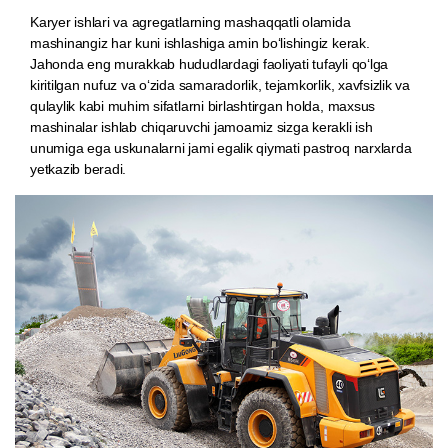
Karyer ishlari va agregatlarning mashaqqatli olamida
mashinangiz har kuni ishlashiga amin boʻlishingiz kerak.
Jahonda eng murakkab hududlardagi faoliyati tufayli qoʻlga
kiritilgan nufuz va oʻzida samaradorlik, tejamkorlik, xavfsizlik va
qulaylik kabi muhim sifatlarni birlashtirgan holda, maxsus
mashinalar ishlab chiqaruvchi jamoamiz sizga kerakli ish
unumiga ega uskunalarni jami egalik qiymati pastroq narxlarda
yetkazib beradi.