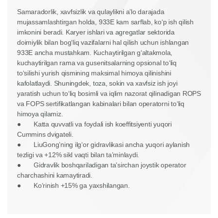
Samaradorlik, xavfsizlik va qulaylikni aʼlo darajada
mujassamlashtirgan holda, 933E kam sarflab, koʻp ish qilish
imkonini beradi. Karyer ishlari va agregatlar sektorida
doimiylik bilan bogʻliq vazifalarni hal qilish uchun ishlangan
933E ancha mustahkam. Kuchaytirilgan gʻaltakmola,
kuchaytirilgan rama va gusenitsalarning opsional toʻliq
toʻsilishi yurish qismining maksimal himoya qilinishini
kafolatlaydi. Shuningdek, toza, sokin va xavfsiz ish joyi
yaratish uchun toʻliq bosimli va iqlim nazorat qilinadigan ROPS
va FOPS sertifikatlangan kabinalari bilan operatorni toʻliq
himoya qilamiz.
●
Katta quvvatli va foydali ish koeffitsiyenti yuqori
Cummins dvigateli.
●
LiuGong’ning ilgʻor gidravlikasi ancha yuqori aylanish
tezligi va +12% sikl vaqti bilan taʼminlaydi.
●
Gidravlik boshqariladigan taʼsirchan joystik operator
charchashini kamaytiradi.
●
Koʻrinish +15% ga yaxshilangan.