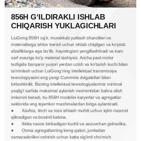
856H GʻILDIRAKLI ISHLAB
CHIQARISH YUKLAGICHLARI
LiuGong 856H ogʻir, murakkab yuklash sharoitlari va
materiallarga ishlov berish uchun ishlab chiqilgan va koʻplab
afzalliklarga ega boʻlib, hayotingizni yengillashtiradi va kam
sarf evaziga koʻp material tashiysiz. Ancha past motor
tezligida barqaror yuqori yerdan uzish va koʻtarish kuchi bilan
taʼminlash uchun LuiGongʼning intellektual transmissiya
texnologiyasini eng yangi Cummins dvigatellari bilan
birlashtirdik. Bizning intellektual texnologiyalarimiz minimal
yoqilgʻi sarfida maksimal aylanish momentidan bahra olish
imkonini beradi, bu 856H modelini karyerlar va agregatlar
sektorida eng tejamkor mashinalardan biriga aylantiradi.
●
Xavfsiz, tinch va toza ishlash muhiti uchun iqlim nazorat
qilinadigan va bosimli kabina.
●
Ikkita nasos birikadigan kuchli va sezuvchan gidravlika.
●
Osma agregatlarning keng qatori, jumladan
samaradorlikni oshirish uchun katta sigʻimli choʻmich.