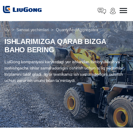
Uy
Sanoat yechimlari
Quarry And Aggregates
ISHLARIMIZGA QARAB BIZGA
BAHO BERING
LuiGong kompaniyasi karyerdagi yer ishlaridan tortib yuklash va
tashishgacha ishlar samaradorligini oshirish uchun toʻliq yechimlar
toʻplamini taklif qiladi. Ilgʻor texnikamiz ish samaradorligini oshirish
uchun zarur ish unumi bilan taʼminlaydi.