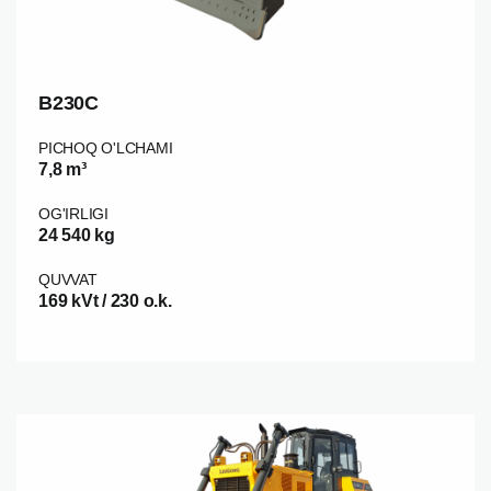
B230C
PICHOQ O'LCHAMI
7,8 m³
OG'IRLIGI
24 540 kg
QUVVAT
169 kVt / 230 o.k.