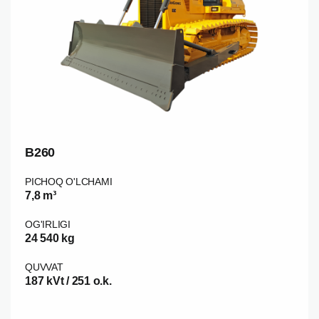
B260
PICHOQ O'LCHAMI
7,8 m³
OG'IRLIGI
24 540 kg
QUVVAT
187 kVt / 251 o.k.