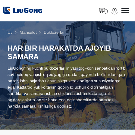
Uy
Mahsulot
Buldozerlar
HAR BIR HARAKATDA AJOYIB
SAMARA
LiuGongning kuchli buldozerlar liniyasi tog'-kon sanoatidan tortib
suv-botqoq va qishloq xo'jaligiga qadar, qayerda bo'lishidan qat'i
nazar, ishni bajarish uchun sizga kerak bo'lgan xususiyatlarga
ega. Kattaroq yuk ko'tarish qobiliyati uchun old o'rnatilgan
silindrlar va samarali ishlab chiqarish uchun katta sig'imli
agʻdargichlar bilan siz hatto eng ogʻir sharoitlarda ham tez
hamda samarali ishlashga qodirsiz.