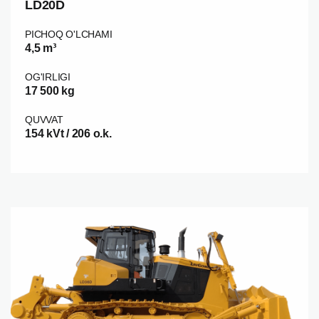
LD20D
PICHOQ O'LCHAMI
4,5 m³
OG'IRLIGI
17 500 kg
QUVVAT
154 kVt / 206 o.k.