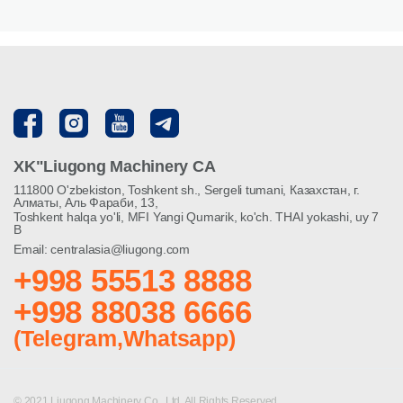
XK"Liugong Machinery CA
111800 O'zbekiston, Toshkent sh., Sergeli tumani, Казахстан, г.
Алматы, Аль Фараби, 13,
Toshkent halqa yo'li, MFI Yangi Qumarik, ko'ch. THAI yokashi, uy 7
B
Email: centralasia@liugong.com
+998 55513 8888
+998 88038 6666
(Telegram,Whatsapp)
© 2021 Liugong Machinery Co., Ltd. All Rights Reserved.