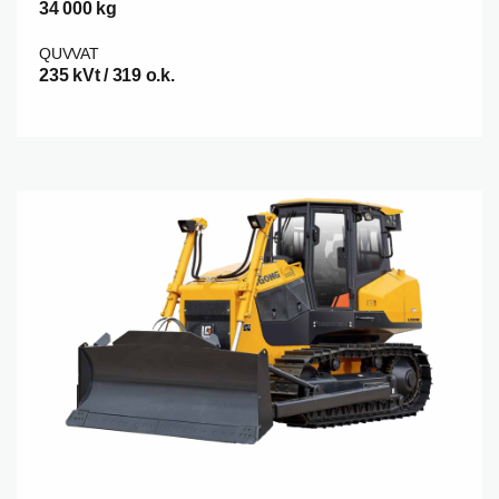
34 000 kg
QUVVAT
235 kVt / 319 o.k.