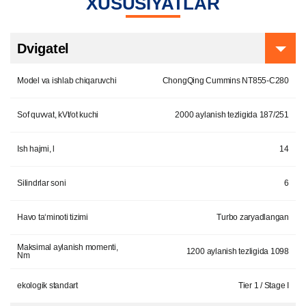
XUSUSIYATLAR
Dvigatel
Model va ishlab chiqaruvchi
ChongQing Cummins NT855-C280
Sof quvvat, kVt/ot kuchi
2000 aylanish tezligida 187/251
Ish hajmi, l
14
Silindrlar soni
6
Havo ta‘minoti tizimi
Turbo zaryadlangan
Maksimal aylanish momenti,
1200 aylanish tezligida 1098
Nm
ekologik standart
Tier 1 / Stage I