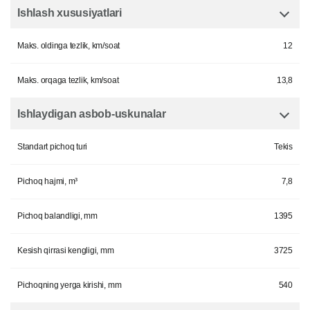
Ishlash xususiyatlari
Maks. oldinga tezlik, km/soat
12
Maks. orqaga tezlik, km/soat
13,8
Ishlaydigan asbob-uskunalar
Standart pichoq turi
Tekis
Pichoq hajmi, m³
7,8
Pichoq balandligi, mm
1395
Kesish qirrasi kengligi, mm
3725
Pichoqning yerga kirishi, mm
540