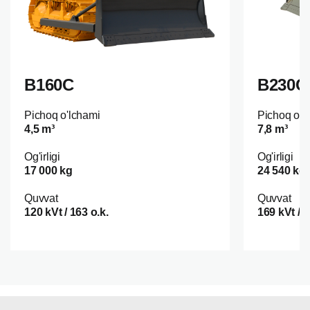
B160C
B230C
Pichoq o'lchami
Pichoq o'l
4,5 m³
7,8 m³
Og'irligi
Og'irligi
17 000 kg
24 540 kg
Quvvat
Quvvat
120 kVt / 163 o.k.
169 kVt / 