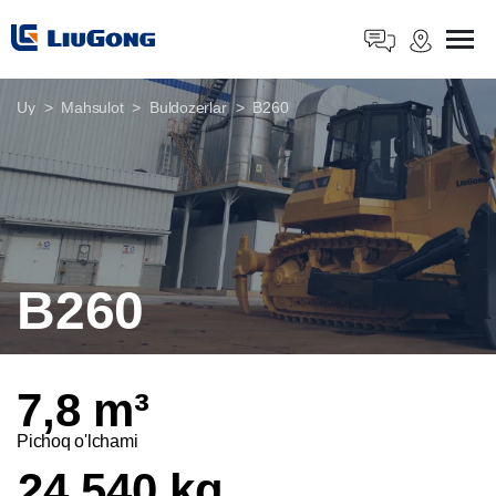
Uy
Mahsulot
Buldozerlar
B260
B260
7,8 m³
Pichoq o'lchami
24 540 kg