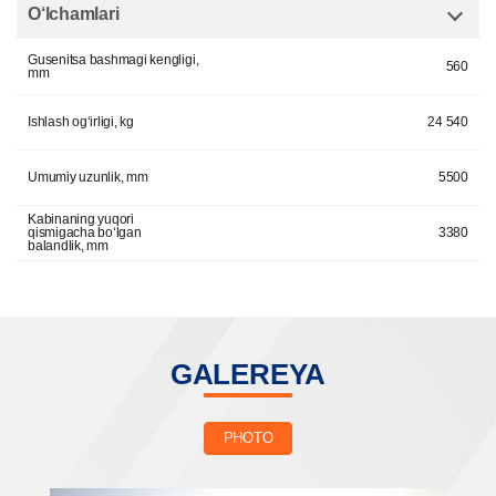
O‘lchamlari
Gusenitsa bashmagi kengligi,
560
mm
Ishlash og‘irligi, kg
24 540
Umumiy uzunlik, mm
5500
Kabinaning yuqori
qismigacha bo‘lgan
3380
balandlik, mm
GALEREYA
PHOTO