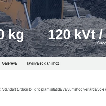
0 kg
120 kVt /
i
Quvv
Galereya
Tavsiya etilgan jihoz
. Standart turdagi to’liq to’plam sifatida va yumshoq yerlarda yoki 