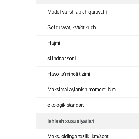
Model va ishlab chiqaruvchi
Sof quvvat, kVt/ot kuchi
Hajmi, l
silindrlar soni
Havo ta‘minoti tizimi
Maksimal aylanish moment, Nm
ekologik standart
Ishlash xususiyatlari
Maks. oldinga tezlik, km/soat