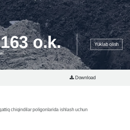
 163 o.k.
Yuklab olish
at
Download
qattiq chiqindilar poligonlarida ishlash uchun