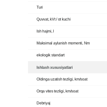
Turi
Quvvat, kVt / ot kuchi
Ish hajmi, l
Maksimal aylanish momenti, Nm
ekologik standart
Ishlash xususiyatlari
Oldinga uzatish tezligi, km/soat
Orqa vites tezligi, km/soat
Debriyaj