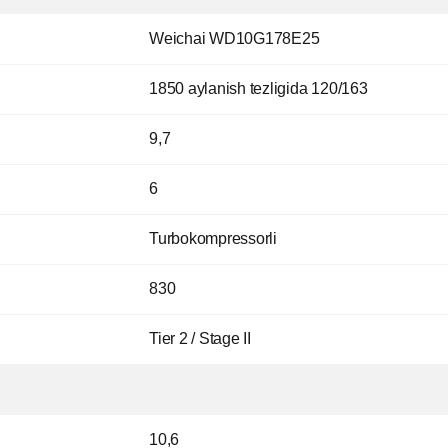
Weichai WD10G178E25
1850 aylanish tezligida 120/163
9,7
6
Turbokompressorli
830
Tier 2 / Stage II
10,6