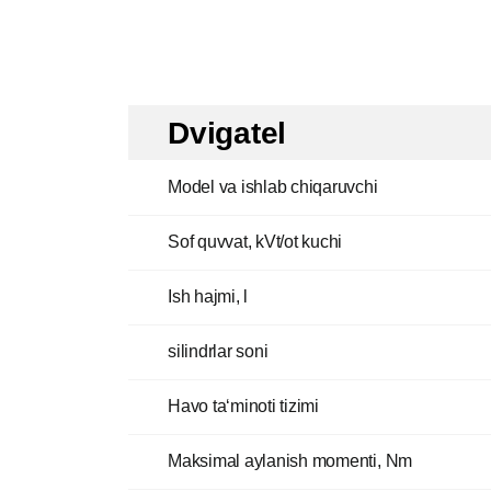
Dvigatel
Model va ishlab chiqaruvchi
Sof quvvat, kVt/ot kuchi
Ish hajmi, l
silindrlar soni
Havo ta‘minoti tizimi
Maksimal aylanish momenti, Nm