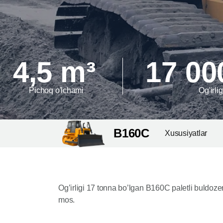
4,5 m³
17 00
Pichoq o'lchami
Og'irlig
B160C
Xususiyatlar
Og’irligi 17 tonna bo’lgan B160C paletli buldozer
mos.