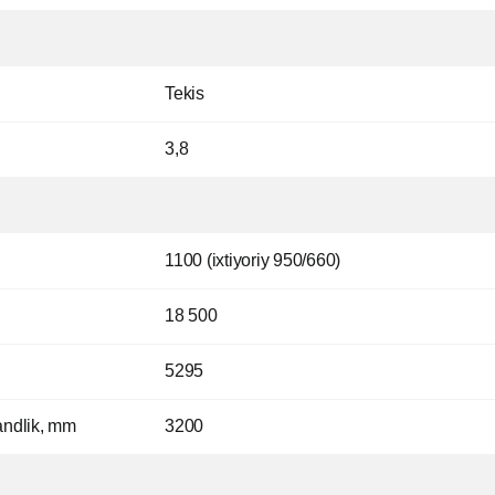
Tekis
3,8
1100 (ixtiyoriy 950/660)
18 500
5295
andlik, mm
3200