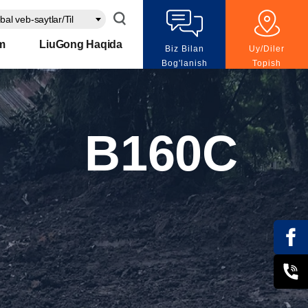
bal veb-saytlar/Til
m
LiuGong Haqida
Biz Bilan
Uy/Diler
Bog'lanish
Topish
B160C