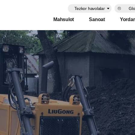
Tezkor havolalar
Glo
Mahsulot
Sanoat
Yorda