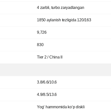
4 zarbli, turbo zaryadlangan
1850 aylanish tezligida 120/163
9,726
830
Tier 2 / China II
3.8/6.6/10.6
4.9/8.5/13.6
Yog‘ hammomida ko‘p diskli