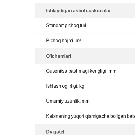
Ishlaydigan asbob-uskunalar
Standart pichoq turi
Pichoq hajmi, m³
O‘lchamlari
Gusenitsa bashmagi kengligi, mm
Ishlash og‘irligi, kg
Umumiy uzunlik, mm
Kabinaning yuqori qismigacha bo‘lgan bal
Dvigatel