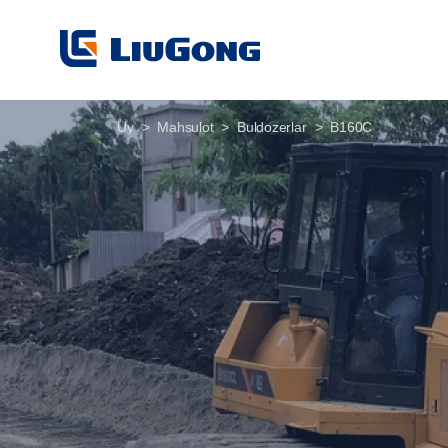
Uy
Mahsulot
Buldozerlar
B160C