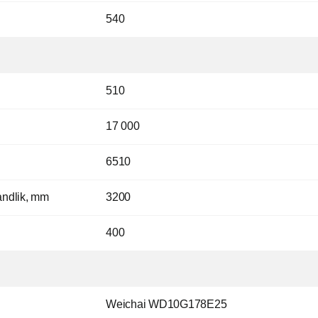
540
510
17 000
6510
andlik, mm
3200
400
Weichai WD10G178E25