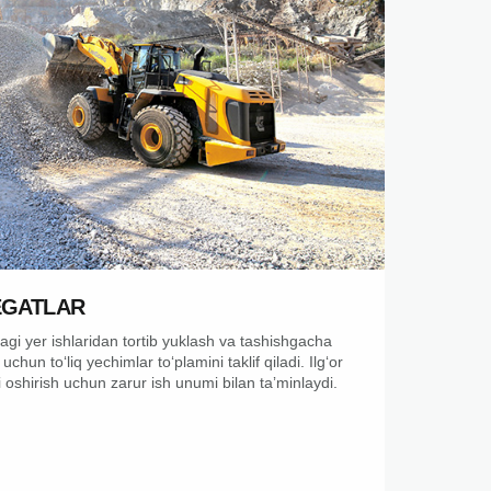
EGATLAR
i yer ishlaridan tortib yuklash va tashishgacha
uchun toʻliq yechimlar toʻplamini taklif qiladi. Ilgʻor
 oshirish uchun zarur ish unumi bilan taʼminlaydi.