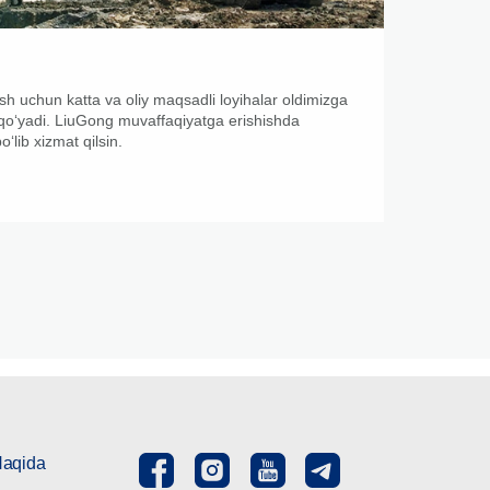
 uchun katta va oliy maqsadli loyihalar oldimizga
qoʻyadi. LiuGong muvaffaqiyatga erishishda
ʻlib xizmat qilsin.
Haqida