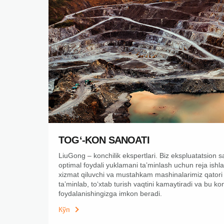
TOGʻ-KON SANOATI
LiuGong – konchilik ekspertlari. Biz ekspluatatsion sa
optimal foydali yuklamani taʼminlash uchun reja ish
xizmat qiluvchi va mustahkam mashinalarimiz qatori 
taʼminlab, toʻxtab turish vaqtini kamaytiradi va bu k
foydalanishingizga imkon beradi.
Кўп