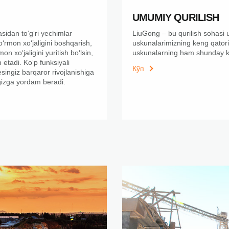
UMUMIY QURILISH
asidan toʻgʻri yechimlar
LiuGong – bu qurilish sohasi 
ʻrmon xoʻjaligini boshqarish,
uskunalarimizning keng qatori
on xoʻjaligini yuritish boʻlsin,
uskunalarning ham shunday k
tadi. Koʻp funksiyali
Кўп
ingiz barqaror rivojlanishiga
gizga yordam beradi.