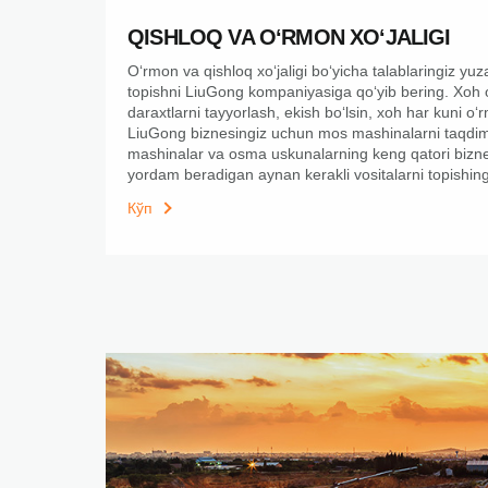
QISHLOQ VA OʻRMON XOʻJALIGI
Oʻrmon va qishloq xoʻjaligi boʻyicha talablaringiz yuz
topishni LiuGong kompaniyasiga qoʻyib bering. Xoh o
daraxtlarni tayyorlash, ekish boʻlsin, xoh har kuni oʻrm
LiuGong biznesingiz uchun mos mashinalarni taqdim e
mashinalar va osma uskunalarning keng qatori biznes
yordam beradigan aynan kerakli vositalarni topishin
Кўп