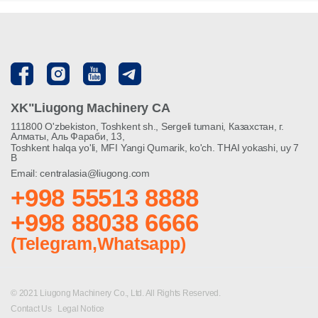
XK"Liugong Machinery CA
111800 O'zbekiston, Toshkent sh., Sergeli tumani, Казахстан, г.
Алматы, Аль Фараби, 13,
Toshkent halqa yo'li, MFI Yangi Qumarik, ko'ch. THAI yokashi, uy 7
B
Email: centralasia@liugong.com
+998 55513 8888
+998 88038 6666
(Telegram,Whatsapp)
© 2021 Liugong Machinery Co., Ltd. All Rights Reserved.
Contact Us
Legal Notice