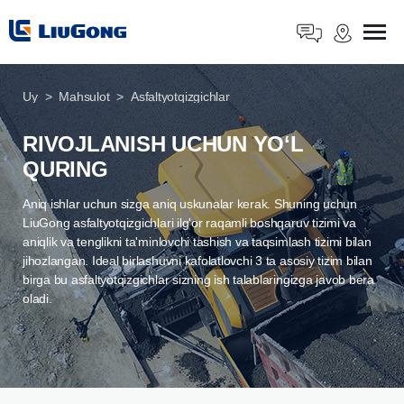
Uy
Mahsulot
Asfaltyotqizgichlar
RIVOJLANISH UCHUN YOʻL
QURING
Aniq ishlar uchun sizga aniq uskunalar kerak. Shuning uchun
LiuGong asfaltyotqizgichlari ilg'or raqamli boshqaruv tizimi va
aniqlik va tenglikni ta'minlovchi tashish va taqsimlash tizimi bilan
jihozlangan. Ideal birlashuvni kafolatlovchi 3 ta asosiy tizim bilan
birga bu asfaltyotqizgichlar sizning ish talablaringizga javob bera
oladi.