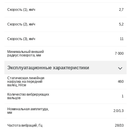
Скорость (1), км/ч
2,7
Скорость (2), км/ч
5,2
Скорость (3), км/ч
11
Минимальный внеший
7 000
радиус поворота, мм
Эксплуатационные характеристики
Статическая линейная
нагрузка на передний
460
валец, H/см
Количество вибрирующих
1
вальцов
Номинальная амплитуда,
2.0/1.3
мм
Частота вибраций, Гц
28/33