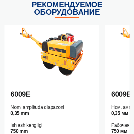
РЕКОМЕНДУЕМОЕ
ОБОРУДОВАНИЕ
6009E
6009E
Nom. amplituda diapazoni
Ном. ампл
0,35 mm
0,35 мм
Ishlash kengligi
Рабочая 
750 mm
750 мм