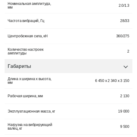
Номинальная амплитуда,
2.0/1.3
мм
Частота вибраций, Гц
28/33
Центробежная сила, кН
360/275
Количество настроек
2
амплитуды
Габариты
Длина x ширина x высота,
6 450 x 2 340 x 3 150
мм
Рабочая ширина, мм
2 130
Эксплуатационная масса, кг
19 000
Нагрузка на вибрирующий
9 500
валец, кг