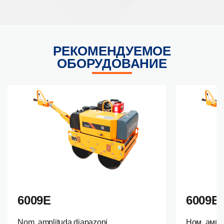
РЕКОМЕНДУЕМОЕ
ОБОРУДОВАНИЕ
6009E
6009E
Nom. amplituda diapazoni
Ном. ампл