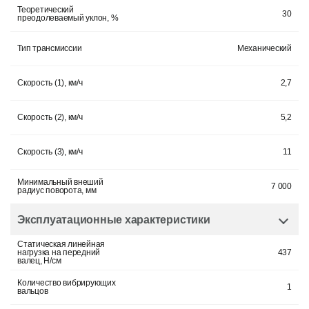
Теоретический
30
преодолеваемый уклон, %
Тип трансмиссии
Механический
Скорость (1), км/ч
2,7
Скорость (2), км/ч
5,2
Скорость (3), км/ч
11
Минимальный внеший
7 000
радиус поворота, мм
Эксплуатационные характеристики
Статическая линейная
нагрузка на передний
437
валец, H/см
Количество вибрирующих
1
вальцов