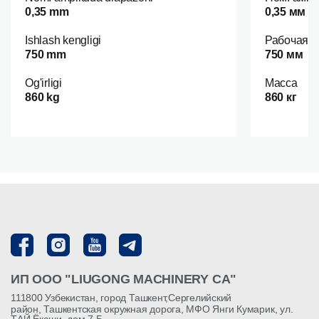
0,35 mm
0,35 мм
Ishlash kengligi
Рабочая 
750 mm
750 мм
Og'irligi
Масса
860 kg
860 кг
ИП ООО "LIUGONG MACHINERY CA"
111800 Узбекистан, город Ташкент,Сергелийский
район, Ташкентская окружная дорога, МФО Янги Кумарик, ул.