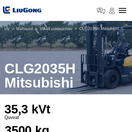
Uy
Mahsulot
Vilkali yuklagichlar
CLG2035H Mitsubishi
CLG2035H
Mitsubishi
35,3 kVt
Quvvat
3500 kg