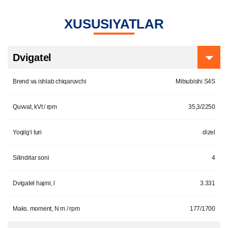
XUSUSIYATLAR
Dvigatel
Brend va ishlab chiqaruvchi
Mitsubishi S4S
Quvvat, kVt / rpm
35,3/2250
Yoqilg‘i turi
dizel
Silindrlar soni
4
Dvigatel hajmi, l
3.331
Maks. moment, N m / rpm
177/1700