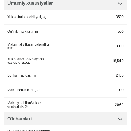
Umumiy xususiyatlar
Yuk ko‘tarish qobiliyati, kg
3500
Og‘irlik markazi, mm
500
Maksimal vilkalar balandligi,
3000
mm
Yuk bilan/yuksiz sayohat
18,5/19
tezligi, km/soat
Burilish radiusi, mm
2435
Maks. tortish kuchi, kg
1900
Maks. yuk bilan/yuksiz
20/31
graduslilik, %
O‘lchamlari