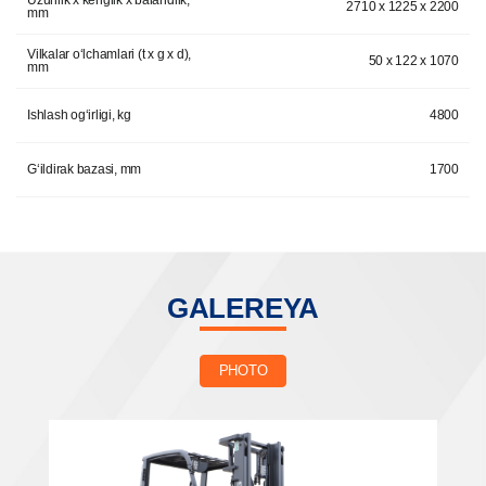
Uzunlik x kenglik x balandlik,
2710 x 1225 x 2200
mm
Vilkalar o‘lchamlari (t x g x d),
50 x 122 x 1070
mm
Ishlash og‘irligi, kg
4800
G‘ildirak bazasi, mm
1700
GALEREYA
PHOTO