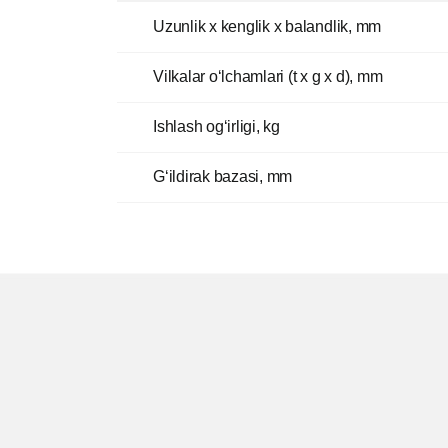
Uzunlik x kenglik x balandlik, mm
Vilkalar o‘lchamlari (t x g x d), mm
Ishlash og‘irligi, kg
G‘ildirak bazasi, mm