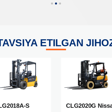
TAVSIYA ETILGAN JIHO
LG2018A-S
CLG2020G Niss