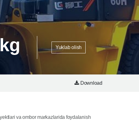
 kg
Yuklab olish
Download
yektlari va ombor markazlarida foydalanish