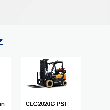
Z
an
CLG2020G PSI