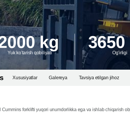
2000 kg
3650
Yuk ko'tarish qobiliyati
Og'irligi
s
Xususiyatlar
Galereya
Tavsiya etilgan jihoz
Cummins forklifti yuqori unumdorlikka ega va ishlab chiqarish ob