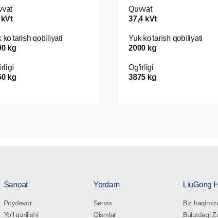
vvat
Quvvat
 kVt
37,4 kVt
 ko'tarish qobiliyati
Yuk ko'tarish qobiliyati
00 kg
2000 kg
rligi
Og'irligi
50 kg
3875 kg
Sanoat
Yordam
LiuGong 
Poydevor
Servis
Biz haqimiz
Yoʻl qurilishi
Qismlar
Bulutdagi 