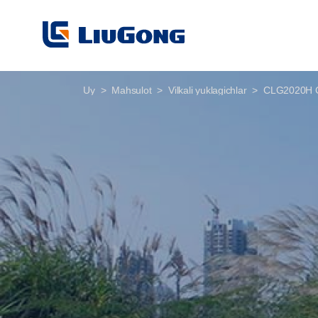
Uy
Mahsulot
Vilkali yuklagichlar
CLG2020H 