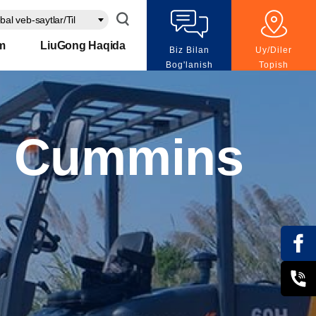
bal veb-saytlar/Til
m
LiuGong Haqida
Biz Bilan
Uy/Diler
Bog'lanish
Topish
 Cummins