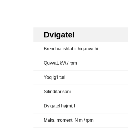
Dvigatel
Brend va ishlab chiqaruvchi
Quvvat, kVt / rpm
Yoqilg‘i turi
Silindrlar soni
Dvigatel hajmi, l
Maks. moment, N m / rpm