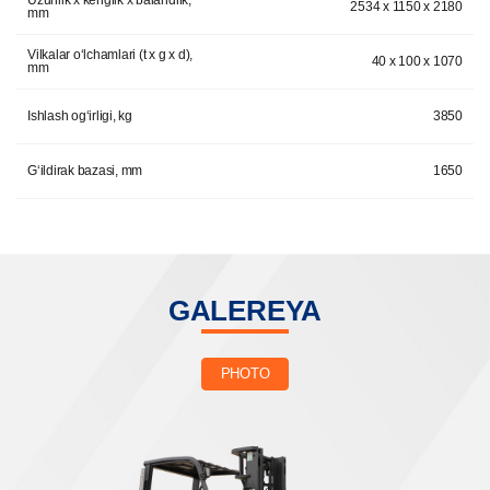
Uzunlik x kenglik x balandlik,
2534 x 1150 x 2180
mm
Vilkalar o‘lchamlari (t x g x d),
40 x 100 x 1070
mm
Ishlash og‘irligi, kg
3850
G‘ildirak bazasi, mm
1650
GALEREYA
PHOTO