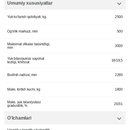
Umumiy xususiyatlar
Yuk ko‘tarish qobiliyati, kg
2500
Og‘irlik markazi, mm
500
Maksimal vilkalar balandligi,
3000
mm
Yuk bilan/yuksiz sayohat
18/18,5
tezligi, km/soat
Burilish radiusi, mm
2280
Maks. tortish kuchi, kg
1800
Maks. yuk bilan/yuksiz
20/31
graduslilik, %
O‘lchamlari