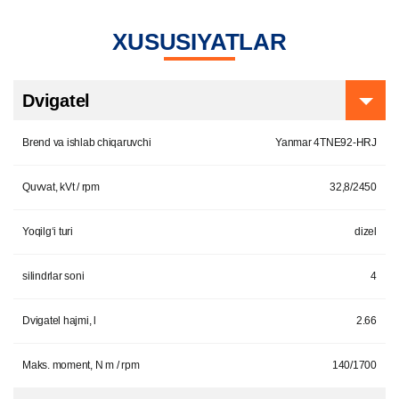
XUSUSIYATLAR
Dvigatel
Brend va ishlab chiqaruvchi
Yanmar 4TNE92-HRJ
Quvvat, kVt / rpm
32,8/2450
Yoqilg‘i turi
dizel
silindrlar soni
4
Dvigatel hajmi, l
2.66
Maks. moment, N m / rpm
140/1700