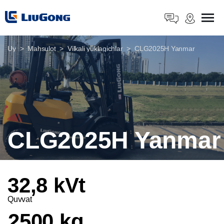
Uy
Mahsulot
Vilkali yuklagichlar
CLG2025H Yanmar
CLG2025H Yanmar
32,8 kVt
Quvvat
2500 kg