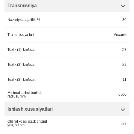
Transmissiya
Nazariy darajalilik, %
30
Transmissiya turi
Mexanik
Tezlik (1), km/soat
2,7
Tezlik (2), km/soat
5,2
Tezlik (3), km/soat
11
Minimal tashqi burilish
6500
radiusi, mm
Ishlash xususiyatlari
Old rolikdagi statik chiziqli
322
yuk, N / sm