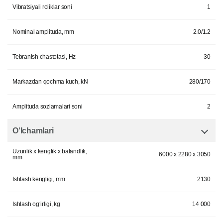
Vibratsiyali roliklar soni
1
Nominal amplituda, mm
2.0/1.2
Tebranish chastotasi, Hz
30
Markazdan qochma kuch, kN
280/170
Amplituda sozlamalari soni
2
O‘lchamlari
Uzunlik x kenglik x balandlik,
6000 x 2280 x 3050
mm
Ishlash kengligi, mm
2130
Ishlash og‘irligi, kg
14 000