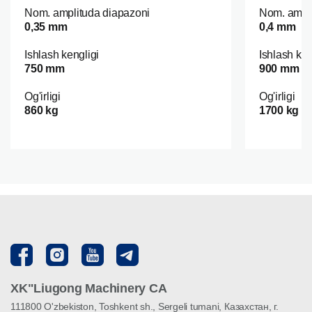
Nom. amplituda diapazoni
Nom. ampli
0,35 mm
0,4 mm
Ishlash kengligi
Ishlash ken
750 mm
900 mm
Og'irligi
Og'irligi
860 kg
1700 kg
XK"Liugong Machinery CA
111800 O'zbekiston, Toshkent sh., Sergeli tumani, Казахстан, г.