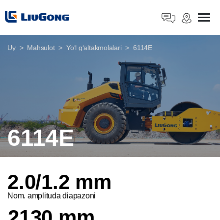
Uy
Mahsulot
Yoʻl gʻaltakmolalari
6114E
6114E
2.0/1.2 mm
Nom. amplituda diapazoni
2130 mm