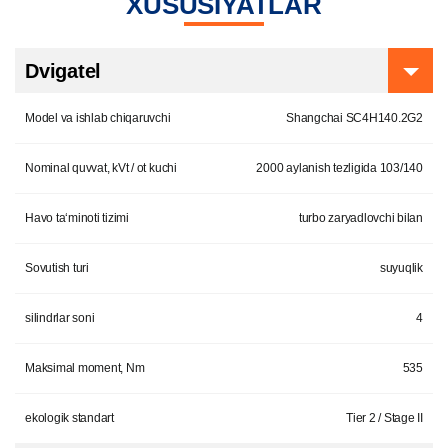
XUSUSIYATLAR
Dvigatel
Model va ishlab chiqaruvchi
Shangchai SC4H140.2G2
Nominal quvvat, kVt / ot kuchi
2000 aylanish tezligida 103/140
Havo ta‘minoti tizimi
turbo zaryadlovchi bilan
Sovutish turi
suyuqlik
silindrlar soni
4
Maksimal moment, Nm
535
ekologik standart
Tier 2 / Stage II