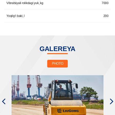
Vibratsiyali rolikdagi yuk, kg
7000
Yoqilg‘i baki, l
200
GALEREYA
PHOTO