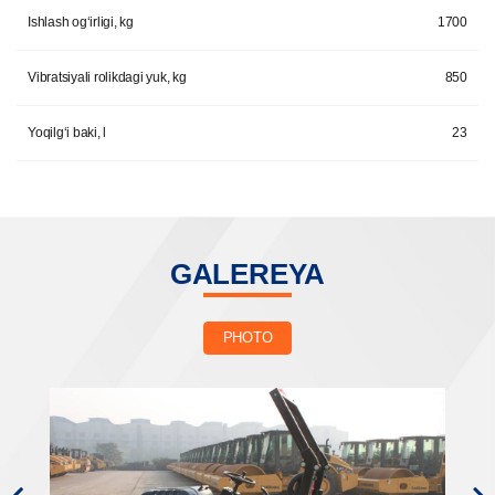
Ishlash og‘irligi, kg
1700
Vibratsiyali rolikdagi yuk, kg
850
Yoqilg‘i baki, l
23
GALEREYA
PHOTO