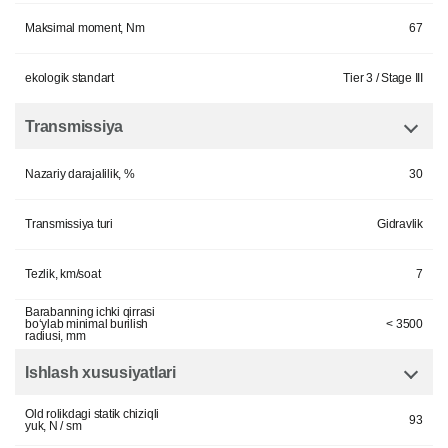
Maksimal moment, Nm
67
ekologik standart
Tier 3 / Stage III
Transmissiya
Nazariy darajalilik, %
30
Transmissiya turi
Gidravlik
Tezlik, km/soat
7
Barabanning ichki qirrasi
bo‘ylab minimal burilish
< 3500
radiusi, mm
Ishlash xususiyatlari
Old rolikdagi statik chiziqli
93
yuk, N / sm