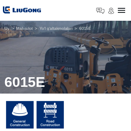
Uy
Mahsulot
Yoʻl gʻaltakmolalari
6015E
6015E