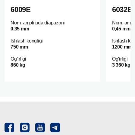
6009E
6032E
Nom. amplituda diapazoni
Nom. ampli
0,35 mm
0,45 mm
Ishlash kengligi
Ishlash ken
750 mm
1200 mm
Og'irligi
Og'irligi
860 kg
3 360 kg