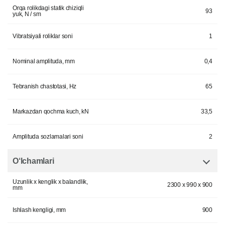
Orqa rolikdagi statik chiziqli
93
yuk, N / sm
Vibratsiyali roliklar soni
1
Nominal amplituda, mm
0,4
Tebranish chastotasi, Hz
65
Markazdan qochma kuch, kN
33,5
Amplituda sozlamalari soni
2
O‘lchamlari
Uzunlik x kenglik x balandlik,
2300 x 990 x 900
mm
Ishlash kengligi, mm
900