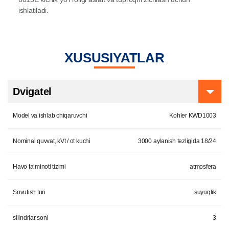
ishlatiladi.
XUSUSIYATLAR
Dvigatel
Model va ishlab chiqaruvchi
Kohler KWD1003
Nominal quvvat, kVt / ot kuchi
3000 aylanish tezligida 18/24
Havo ta‘minoti tizimi
atmosfera
Sovutish turi
suyuqlik
silindrlar soni
3