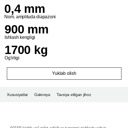
0,4 mm
Nom. amplituda diapazoni
900 mm
Ishlash kengligi
1700 kg
Og'irligi
Yuklab olish
Xususiyatlar
Galereya
Tavsiya etilgan jihoz
6015E kichik yo’l roligi asfalt va tuproqni zichlash uchun