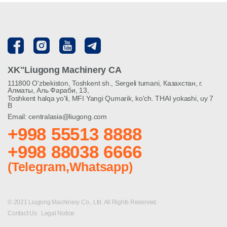
XK"Liugong Machinery CA
111800 O'zbekiston, Toshkent sh., Sergeli tumani, Казахстан, г.
Алматы, Аль Фараби, 13,
Toshkent halqa yo'li, MFI Yangi Qumarik, ko'ch. THAI yokashi, uy 7
B
Email: centralasia@liugong.com
+998 55513 8888
+998 88038 6666
(Telegram,Whatsapp)
© 2021 Liugong Machinery Co., Ltd. All Rights Reserved.
Contact Us
Legal Notice