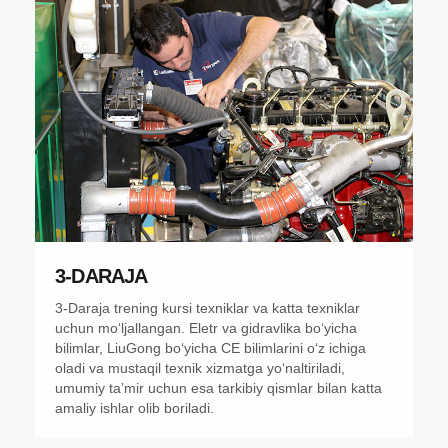
3-DARAJA
3-Daraja trening kursi texniklar va katta texniklar
uchun moʻljallangan. Eletr va gidravlika boʻyicha
bilimlar, LiuGong boʻyicha CE bilimlarini oʻz ichiga
oladi va mustaqil texnik xizmatga yoʻnaltiriladi,
umumiy taʼmir uchun esa tarkibiy qismlar bilan katta
amaliy ishlar olib boriladi.