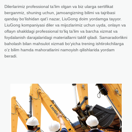
Dilerlarimiz professional taʼlim olgan va biz ularga sertifikat
berganmiz, shuning uchun, jamoangizning bilimi va tajribasi
qanday boʻlishidan qatʼi nazar, LiuGong doim yordamga tayyor.
LiuGong kompaniyasi diler va mijozlarimiz uchun uyda, onlayn va
oflayn shakldagi professional toʻliq taʼlim va barcha xizmat va
foydalanish darajalaridagi materiallarni taklif qiladi. Samaradorlikni
baholash bilan mahsulot xizmati boʻyicha trening ishtirokchilarga
oʻz bilim hamda mahoratlarini namoyish qilishlarida yordam
beradi.