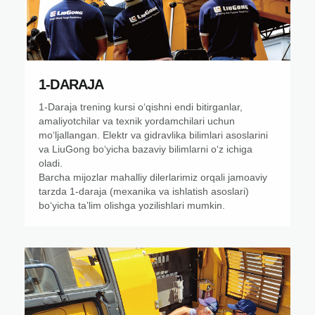
1-DARAJA
1-Daraja trening kursi oʻqishni endi bitirganlar,
amaliyotchilar va texnik yordamchilari uchun
moʻljallangan. Elektr va gidravlika bilimlari asoslarini
va LiuGong boʻyicha bazaviy bilimlarni oʻz ichiga
oladi.
Barcha mijozlar mahalliy dilerlarimiz orqali jamoaviy
tarzda 1-daraja (mexanika va ishlatish asoslari)
boʻyicha taʼlim olishga yozilishlari mumkin.