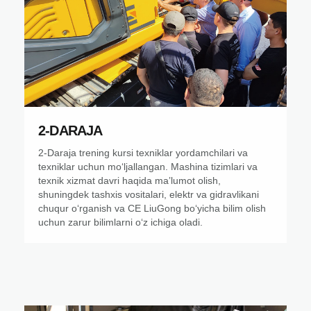
2-DARAJA
2-Daraja trening kursi texniklar yordamchilari va
texniklar uchun moʻljallangan. Mashina tizimlari va
texnik xizmat davri haqida maʼlumot olish,
shuningdek tashxis vositalari, elektr va gidravlikani
chuqur oʻrganish va CE LiuGong boʻyicha bilim olish
uchun zarur bilimlarni oʻz ichiga oladi.