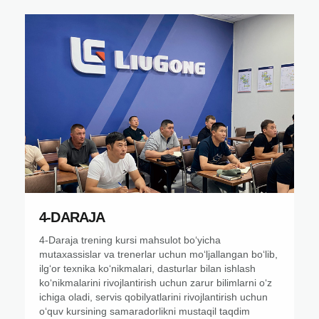
4-DARAJA
4-Daraja trening kursi mahsulot boʻyicha
mutaxassislar va trenerlar uchun moʻljallangan boʻlib,
ilgʻor texnika koʻnikmalari, dasturlar bilan ishlash
koʻnikmalarini rivojlantirish uchun zarur bilimlarni oʻz
ichiga oladi, servis qobilyatlarini rivojlantirish uchun
oʻquv kursining samaradorlikni mustaqil taqdim