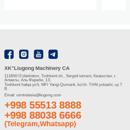
XK"Liugong Machinery CA
111800 O'zbekiston, Toshkent sh., Sergeli tumani, Казахстан, г.
Алматы, Аль Фараби, 13,
Toshkent halqa yo'li, MFI Yangi Qumarik, ko'ch. THAI yokashi, uy 7
B
Email: centralasia@liugong.com
+998 55513 8888
+998 88038 6666
(Telegram,Whatsapp)