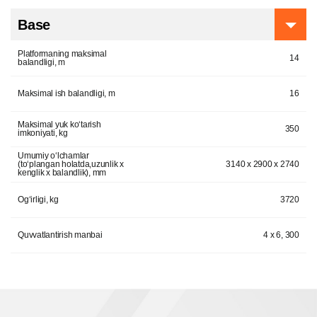
Base
Platformaning maksimal
14
balandligi, m
Maksimal ish balandligi, m
16
Maksimal yuk ko‘tarish
350
imkoniyati, kg
Umumiy o‘lchamlar
(to‘plangan holatda,uzunlik x
3140 х 2900 х 2740
kenglik x balandlik), mm
Og‘irligi, kg
3720
Quvvatlantirish manbai
4 х 6, 300