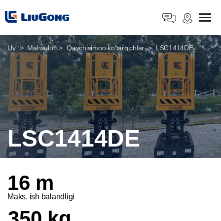
Uy
Mahsulot
Qaychisimon koʻtargichlar
LSC1414DE
LSC1414DE
16 m
Maks. ish balandligi
350 kg