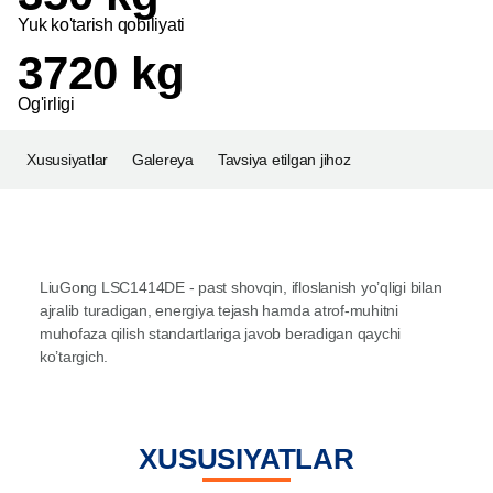
Yuk ko'tarish qobiliyati
3720 kg
Og'irligi
Xususiyatlar
Galereya
Tavsiya etilgan jihoz
LiuGong LSC1414DE - past shovqin, ifloslanish yo’qligi bilan
ajralib turadigan, energiya tejash hamda atrof-muhitni
muhofaza qilish standartlariga javob beradigan qaychi
ko’targich.
XUSUSIYATLAR