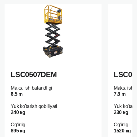
LSC0507DEM
LSC06
Maks. ish balandligi
Maks. ish b
6,5 m
7,8 m
Yuk ko'tarish qobiliyati
Yuk ko'tari
240 кg
230 кg
Og'irligi
Og'irligi
895 кg
1520 кg