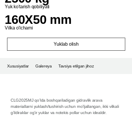
Yuk ko'tarish qobiliyati
160X50 mm
Vilka o'lchami
Yuklab olish
Xususiyatlar
Galereya
Tavsiya etilgan jihoz
CLG2025MJ qo’lda boshqariladigan gidravlik arava
materiallarni yuklash/tushirish uchun mo’ljallangan, ikki vilkali
g’ildiraklar og’ir yuklar va notekis pollar uchun idealdir.