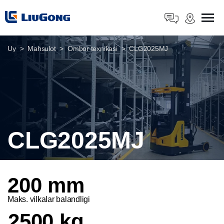
Uy
Mahsulot
Ombor texnikasi
CLG2025MJ
CLG2025MJ
200 mm
Maks. vilkalar balandligi
2500 kg