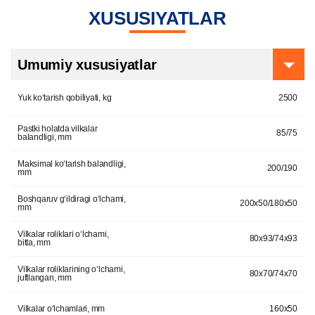
XUSUSIYATLAR
Umumiy xususiyatlar
Yuk ko‘tarish qobiliyati, kg
2500
Pastki holatda vilkalar
85/75
balandligi, mm
Maksimal ko‘tarish balandligi,
200/190
mm
Boshqaruv g‘ildiragi o‘lchami,
200x50/180x50
mm
Vilkalar roliklari o‘lchami,
80x93/74x93
bitta, mm
Vilkalar roliklarining o‘lchami,
80x70/74x70
juftlangan, mm
Vilkalar o‘lchamlari, mm
160x50