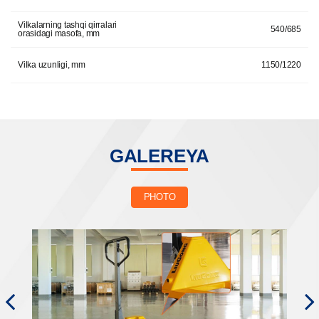
Vilkalarning tashqi qirralari
540/685
orasidagi masofa, mm
Vilka uzunligi, mm
1150/1220
GALEREYA
PHOTO