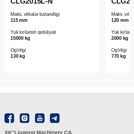
CLG2015L-N
CLG20
Maks. vilkalar balandligi
Maks. vilka
115 mm
120 mm
Yuk ko'tarish qobiliyati
Yuk ko'tari
15000 kg
2000 kg
Og'irligi
Og'irligi
130 kg
770 kg
XK"Liugong Machinery CA