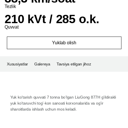
Tezlik
210 kVt / 285 o.k.
Quvvat
Yuklab olish
Xususiyatlar
Galereya
Tavsiya etilgan jihoz
Yuk ko’tarish quvvati 7 tonna bo’lgan LiuGong 877H g’ildirakli
yuk ko’taruvchi tog’-kon sanoati korxonalarida va og’ir
sharoitlarda ishlash uchun mos keladi.