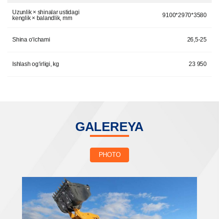
Uzunlik × shinalar ustidagi
9100*2970*3580
kenglik × balandlik, mm
Shina o‘lchami
26,5-25
Ishlash og‘irligi, kg
23 950
GALEREYA
PHOTO