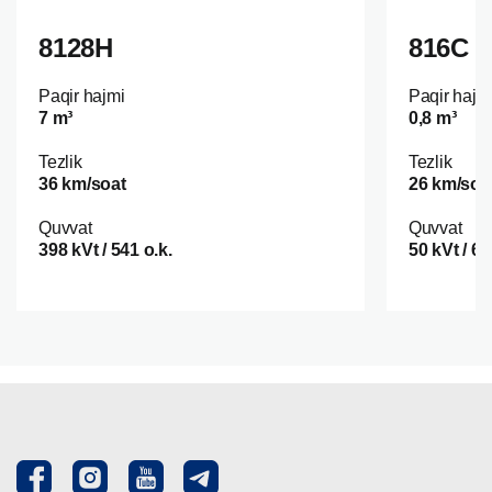
8128H
816С
Paqir hajmi
Paqir hajm
7 m³
0,8 m³
Tezlik
Tezlik
36 km/soat
26 km/soa
Quvvat
Quvvat
398 kVt / 541 o.k.
50 kVt / 68