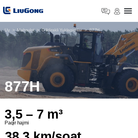
Uy
Mahsulot
Gʻildirakli Yuklagichlar
877H
877H
3,5 – 7 m³
Paqir hajmi
38,3 km/soat