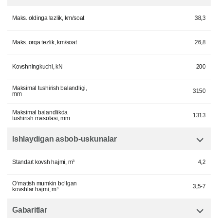
Maks. oldinga tezlik, km/soat
38,3
Maks. orqa tezlik, km/soat
26,8
Kovshningkuchi, kN
200
Maksimal tushirish balandligi,
3150
mm
Maksimal balandlikda
1313
tushirish masofasi, mm
Ishlaydigan asbob-uskunalar
Standart kovsh hajmi, m³
4,2
O‘rnatish mumkin bo‘lgan
3,5-7
kovshlar hajmi, m³
Gabaritlar