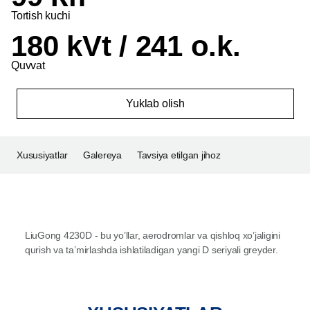
Tortish kuchi
180 kVt / 241 o.k.
Quvvat
Yuklab olish
Xususiyatlar
Galereya
Tavsiya etilgan jihoz
LiuGong 4230D - bu yo’llar, aerodromlar va qishloq xo’jaligini
qurish va ta’mirlashda ishlatiladigan yangi D seriyali greyder.