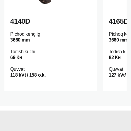
4140D
4165D
Pichoq kengligi
Pichoq ken
3660 mm
3660 mm
Tortish kuchi
Tortish kuc
69 Кн
82 Кн
Quvvat
Quvvat
118 kVt / 158 o.k.
127 kVt/ 1