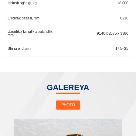
Ishlash og‘irligi, kg
18 000
G‘ildirak bazasi, mm
6230
Uzunlik x kenglik x balandlik,
9140 x 2675 x 3380
mm
Shina o‘lchami
17,5–25
GALEREYA
PHOTO