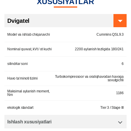
XUSUSIYATLAR
Dvigatel
Model va ishlab chiqaruvchi
Cummins QSL9.3
Nominal quvvat, kVt / ot kuchi
2200 aylanish tezligida 180/241
silindrlar soni
6
Turbokompressoor va oraliqhavodan havoga
Havo ta‘minoti tizimi
sovutgichli
Maksimal aylanish moment,
1186
Nm
ekologik standart
Tier 3 / Stage III
Ishlash xususiyatlari