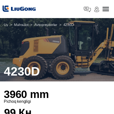
Uy
Mahsulot
Avtogreyderlar
4230D
4230D
3960 mm
Pichoq kengligi
99 Кн