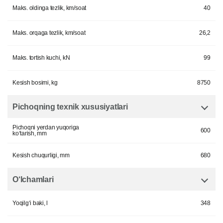
Maks. oldinga tezlik, km/soat
40
Maks. orqaga tezlik, km/soat
26,2
Maks. tortish kuchi, kN
99
Kesish bosimi, kg
8750
Pichoqning texnik xususiyatlari
Pichoqni yerdan yuqoriga
600
ko‘tarish, mm
Kesish chuqurligi, mm
680
O‘lchamlari
Yoqilg‘i baki, l
348