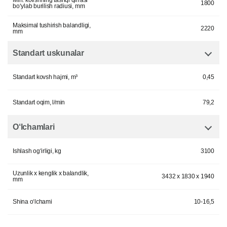
Min. kovshning tashqi qirrasi
1800
bo‘ylab burilish radiusi, mm
Maksimal tushirish balandligi,
2220
mm
Standart uskunalar
Standart kovsh hajmi, m³
0,45
Standart oqim, l/min
79,2
O‘lchamlari
Ishlash og‘irligi, kg
3100
Uzunlik x kenglik x balandlik,
3432 x 1830 x 1940
mm
Shina o‘lchami
10-16,5