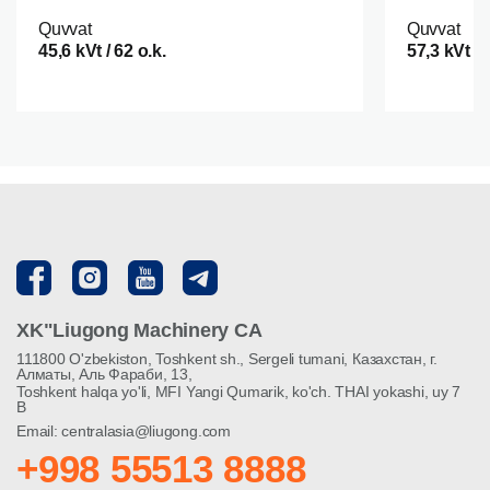
Quvvat
Quvvat
45,6 kVt / 62 o.k.
57,3 kVt / 
XK"Liugong Machinery CA
111800 O'zbekiston, Toshkent sh., Sergeli tumani, Казахстан, г.
Алматы, Аль Фараби, 13,
Toshkent halqa yo'li, MFI Yangi Qumarik, ko'ch. THAI yokashi, uy 7
B
Email: centralasia@liugong.com
+998 55513 8888