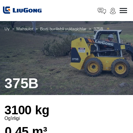
Uy
Mahsulot
Borti burilishli yuklagichlar
375B
375B
3100 kg
Og'irligi
0,45 m³