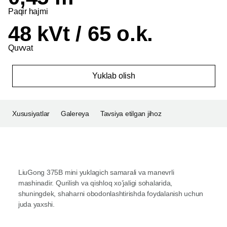
Paqir hajmi
48 kVt / 65 o.k.
Quvvat
Yuklab olish
Xususiyatlar
Galereya
Tavsiya etilgan jihoz
LiuGong 375B mini yuklagich samarali va manevrli
mashinadir. Qurilish va qishloq xo’jaligi sohalarida,
shuningdek, shaharni obodonlashtirishda foydalanish uchun
juda yaxshi.