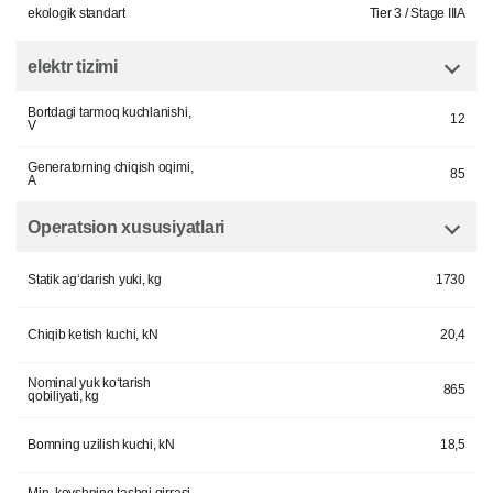
ekologik standart
Tier 3 / Stage IIIA
elektr tizimi
Bortdagi tarmoq kuchlanishi,
12
V
Generatorning chiqish oqimi,
85
A
Operatsion xususiyatlari
Statik ag‘darish yuki, kg
1730
Chiqib ketish kuchi, kN
20,4
Nominal yuk ko‘tarish
865
qobiliyati, kg
Bomning uzilish kuchi, kN
18,5