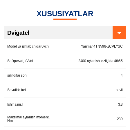
XUSUSIYATLAR
Dvigatel
Model va ishlab chiqaruvchi
Yanmar 4TNV98-ZCPLYSC
Sof quvvat, kVt/ot
2400 aylanish tezligida 48/65
silindrlar soni
4
Sovutish turi
suvli
Ish hajmi, l
3,3
Maksimal aylanish momenti,
239
Nm