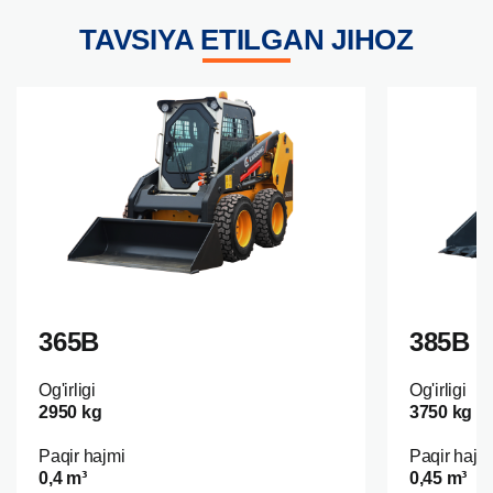
TAVSIYA ETILGAN JIHOZ
365B
385B
Og'irligi
Og'irligi
2950 kg
3750 kg
Paqir hajmi
Paqir hajm
0,4 m³
0,45 m³