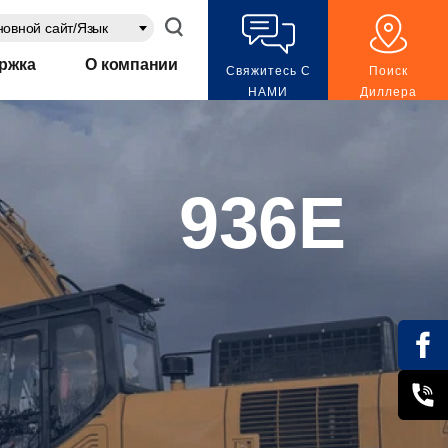
овной сайт/Язык
ржка
О компании
Свяжитесь С
Поиск
НАМИ
Диллера
936E