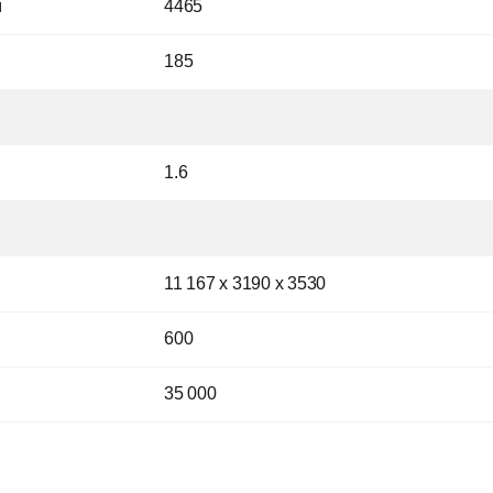
м
4465
185
1.6
11 167 x 3190 x 3530
600
35 000