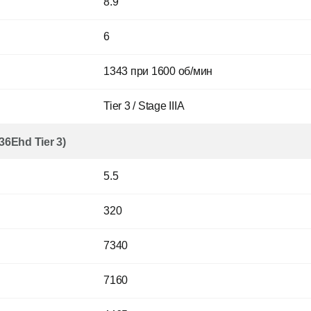
8.9
6
1343 при 1600 об/мин
Tier 3 / Stage IIIA
6Ehd Tier 3)
5.5
320
7340
7160