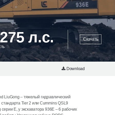
 275 л.с.
Скачать
ть
Download
hd LiuGong – тяжелый гидравлический
 стандарта Tier 2 или Cummins QSL9
 серии E, у экскаватора 936Е – 6 рабочих