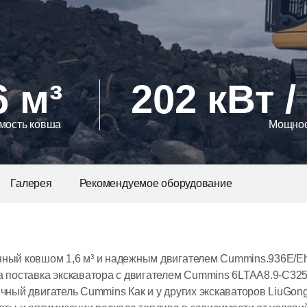
6 м³
202 кВт /
мость ковша
Мощнос
Галерея
Рекомендуемое оборудование
нный ковшом 1,6 м³ и надежным двигателем Cummins.936Е/E
а поставка экскаватора с двигателем Cummins 6LTAA8.9-C325
чный двигатель Cummins Как и у других экскаваторов LiuGong