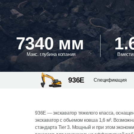
7340 мм
1.
Макс. глубина копания
Вмести
936E
Спецификация
936Е — экскаватор тяжелого класса, оснаще
экскаватор с объемом ковша 1,6 м³. Возможн
стандарта Tier 3. Мощный и при этом экономи