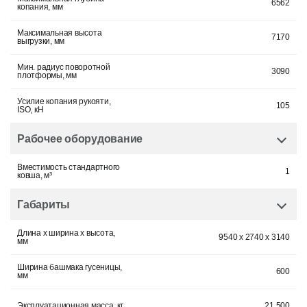
6562
копания, мм
Максимальная высота
7170
выгрузки, мм
Мин. радиус поворотной
3090
плотформы, мм
Усилие копания рукояти,
105
ISO, кН
Рабочее оборудование
Вместимость стандартного
1
ковша, м³
Габариты
Длина x ширина x высота,
9540 x 2740 x 3140
мм
Ширина башмака гусеницы,
600
мм
Эксплуатационная масса, кг
21 500