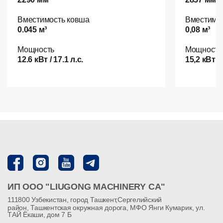
Вместимость ковша
Вместимо
0.045 м³
0,08 м³
Мощность
Мощность
12.6 кВт / 17.1 л.с.
15,2 кВт / 
ИП ООО "LIUGONG MACHINERY CA"
111800 Узбекистан, город Ташкент,Сергелийский
район, Ташкентская окружная дорога, МФО Янги Кумарик, ул.
ТАЙ Ёкаши, дом 7 Б