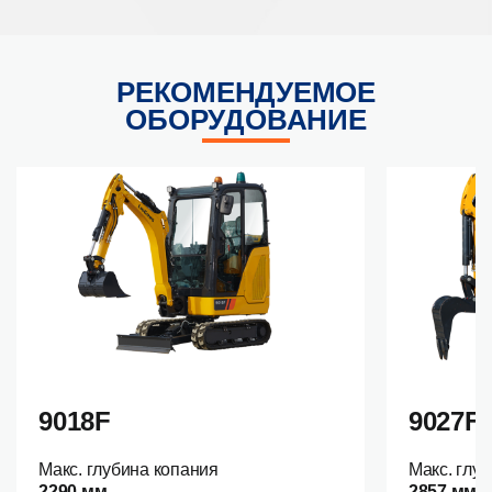
РЕКОМЕНДУЕМОЕ
ОБОРУДОВАНИЕ
9018F
9027F
Макс. глубина копания
Макс. глу
2290 мм
2857 мм