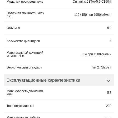
Модель и производитель
Cummins 6BTAA5.9-C150-II
Полезная мощность, кВт /
112 / 150 при 1950 об/мин
л.с.
Объем, л
5.9
Количество цилиндров
6
Максимальный крутящий
614 при 1500 об/мин
момент, Н·м
Экологический стандарт
Tier 2 / Stage II
Эксплуатационные характеристики
Макс. скорость движения,
5.7
км/ч
Тяговое усилие, кН
220
Максимальная глубина