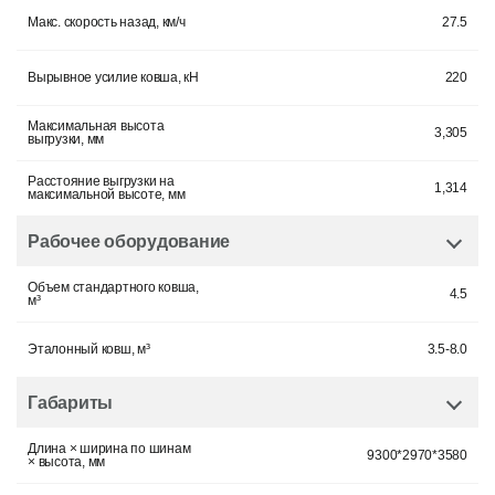
Макс. скорость назад, км/ч
27.5
Вырывное усилие ковша, кН
220
Максимальная высота
3,305
выгрузки, мм
Расстояние выгрузки на
1,314
максимальной высоте, мм
Рабочее оборудование
Объем стандартного ковша,
4.5
м³
Эталонный ковш, м³
3.5-8.0
Габариты
Длина × ширина по шинам
9300*2970*3580
× высота, мм