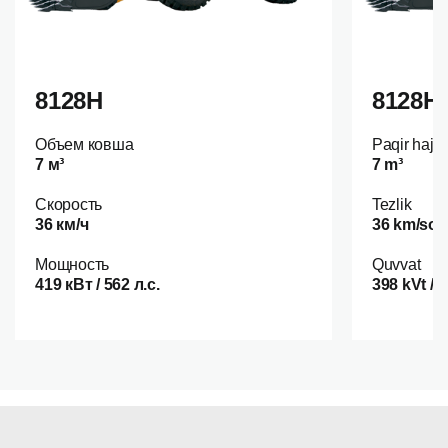
8128H
8128H
Объем ковша
Paqir hajm
7 м³
7 m³
Скорость
Tezlik
36 км/ч
36 km/soa
Мощность
Quvvat
419 кВт / 562 л.с.
398 kVt / 