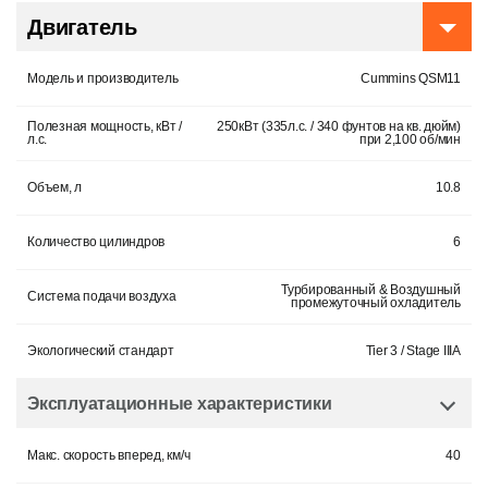
Двигатель
Модель и производитель
Cummins QSM11
Полезная мощность, кВт /
250кВт (335л.с. / 340 фунтов на кв. дюйм)
л.с.
при 2,100 об/мин
Объем, л
10.8
Количество цилиндров
6
Турбированный & Воздушный
Система подачи воздуха
промежуточный охладитель
Экологический стандарт
Tier 3 / Stage IIIA
Эксплуатационные характеристики
Макс. скорость вперед, км/ч
40