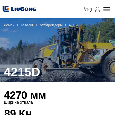
Домой
Каталог
Автогрейдеры
4215D
4215D
4270 мм
Ширина отвала
89 Кн