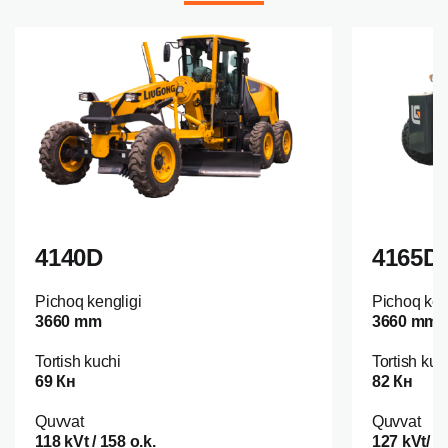
4140D
4165D
Pichoq kengligi
Pichoq ken
3660 mm
3660 mm
Tortish kuchi
Tortish kuc
69 Кн
82 Кн
Quvvat
Quvvat
118 kVt / 158 o.k.
127 kVt/ 1