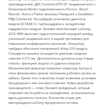
производителей: ДВС Cummins КПП ZF тандемный мост с
балансиром Meritor гидрокомпоненты Permco, Bosch
Rexroth, Husco и Parker фильтры Fleetguard и Donaldson
РВД Continental. На грейдере установлен двигатель
модели 6CTAA8.3 с турбонаддувом и охладителем
наддувочного воздуха. Базовая комплектация LiuGong
4215 4WD включает гидростатический передний привод,
усиленный тандемный мост и задний противовес для
повышения коэффициента сцепления. Оператору
грейдера обеспечен панорамный обзор 324 градуса.
Стандартно машина оснащается длинным средним
отвалом 4 272 мм. Дополнительно доступны еще 4 вида
отвала с функцией защиты от ударных нагрузок.
Механический фиксатор позволяет оператору быстро и
легко фиксировать нужное положение рабочего органа из
кабины. Кроме того, в качестве опции возможна установка
бульдозерного или снегового отвалов. Новая разработка
производителя — отвал боковой грейдерный, который
позволяет вести работы за ограждением, установленным
вдоль дорожного полотна. В качестве опции для
автогрейдеров LiuGong предлагается система