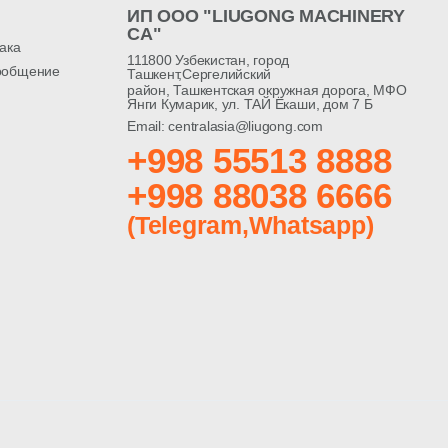
ИП ООО "LIUGONG MACHINERY
CA"
ака
111800 Узбекистан, город
ообщение
Ташкент,Сергелийский
район, Ташкентская окружная дорога, МФО
Янги Кумарик, ул. ТАЙ Ёкаши, дом 7 Б
Email: centralasia@liugong.com
+998 55513 8888
+998 88038 6666
(Telegram,Whatsapp)