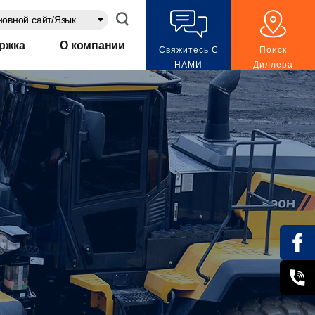
овной сайт/Язык
ржка
О компании
Свяжитесь С
Поиск
НАМИ
Диллера