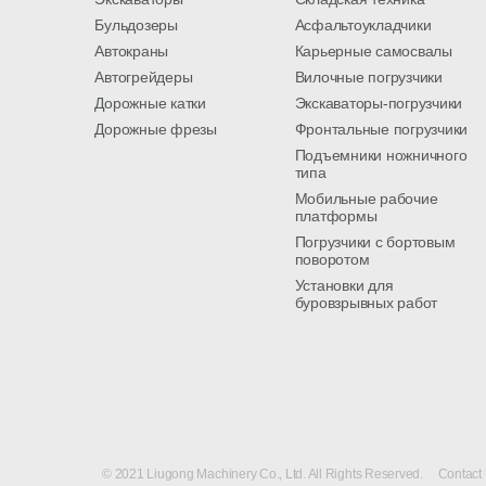
Бульдозеры
Асфальтоукладчики
Автокраны
Карьерные самосвалы
Автогрейдеры
Вилочные погрузчики
Дорожные катки
Экскаваторы-погрузчики
Дорожные фрезы
Фронтальные погрузчики
Подъемники ножничного
типа
Мобильные рабочие
платформы
Погрузчики с бортовым
поворотом
Установки для
буровзрывных работ
© 2021 Liugong Machinery Co., Ltd. All Rights Reserved.
Contact