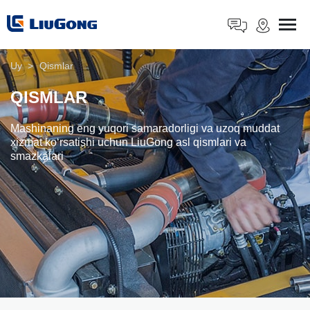
Uy
>
Qismlar
QISMLAR
Mashinaning eng yuqori samaradorligi va uzoq muddat
xizmat koʻrsatishi uchun LiuGong asl qismlari va
smazkalari