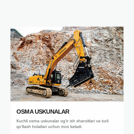
OSMA USKUNALAR
Kuchli osma uskunalar ogʻir ish sharoitlari va turli
qoʻllash holatlari uchun mos keladi.