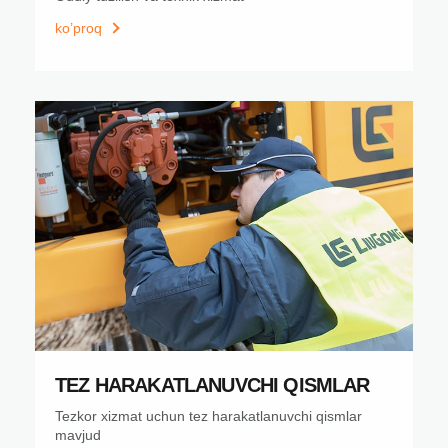
ko’proq
TEZ HARAKATLANUVCHI QISMLAR
Tezkor xizmat uchun tez harakatlanuvchi qismlar
mavjud