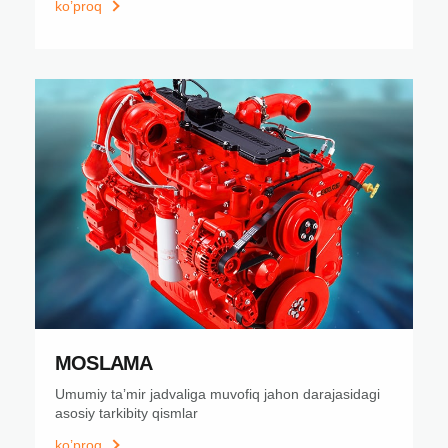
ko’proq
MOSLAMA
Umumiy taʼmir jadvaliga muvofiq jahon darajasidagi
asosiy tarkibity qismlar
ko’proq