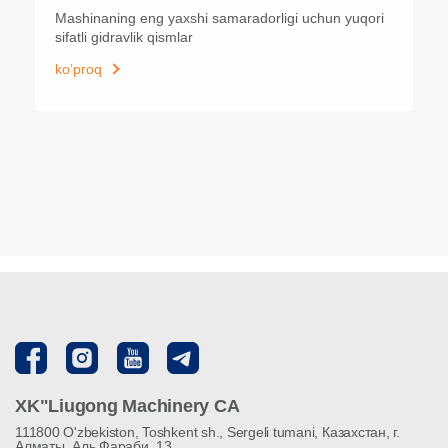
Mashinaning eng yaxshi samaradorligi uchun yuqori
sifatli gidravlik qismlar
ko’proq
XK"Liugong Machinery CA
111800 O'zbekiston, Toshkent sh., Sergeli tumani, Казахстан, г.
Алматы, Аль Фараби, 13,